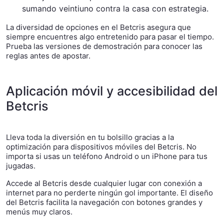
sumando veintiuno contra la casa con estrategia.
La diversidad de opciones en el Betcris asegura que
siempre encuentres algo entretenido para pasar el tiempo.
Prueba las versiones de demostración para conocer las
reglas antes de apostar.
Aplicación móvil y accesibilidad del
Betcris
Lleva toda la diversión en tu bolsillo gracias a la
optimización para dispositivos móviles del Betcris. No
importa si usas un teléfono Android o un iPhone para tus
jugadas.
Accede al Betcris desde cualquier lugar con conexión a
internet para no perderte ningún gol importante. El diseño
del Betcris facilita la navegación con botones grandes y
menús muy claros.