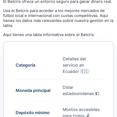
El Betcris ofrece un entorno seguro para ganar dinero real.
Usa el Betcris para acceder a los mejores mercados de
fútbol local e internacional con cuotas competitivas. Aquí
tienes los datos más relevantes sobre nuestra gestión en la
tabla:
Aquí tienes una tabla informativa sobre el Betcris:
Detalles del
Categoría
servicio en
Ecuador 🇪🇨
Dólar
Moneda principal
estadounidense 💵
Montos accesibles
Depósito mínimo
para todos 💰