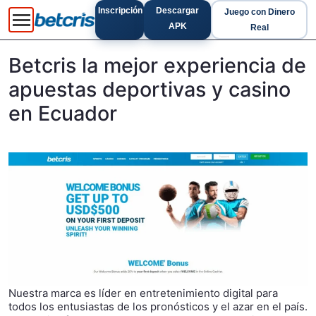
Inscripción
Descargar
Juego con Dinero
APK
Real
Betcris la mejor experiencia de
apuestas deportivas y casino
en Ecuador
Nuestra marca es líder en entretenimiento digital para
todos los entusiastas de los pronósticos y el azar en el país.